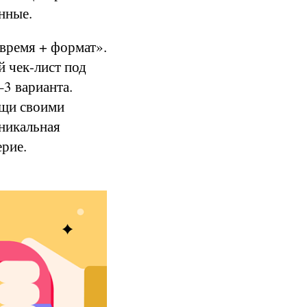
нные.
 время + формат».
й чек-лист под
3 варианта.
ещи своими
уникальная
ерие.