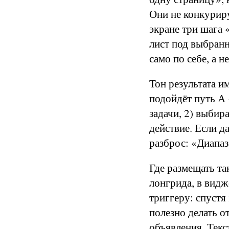
Они не конкурир
экране три шага 
лист под выбранн
само по себе, а 
Тон результата и
подойдёт путь А 
задачи, 2) выбир
действие. Если д
разброс: «Диапаз
Где размещать та
лонгрида, в видж
триггеру: спустя
полезно делать 
объявления. Тек