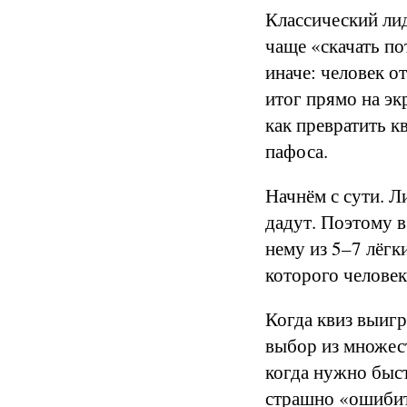
Классический лид
чаще «скачать по
иначе: человек о
итог прямо на эк
как превратить к
пафоса.
Начнём с сути. Л
дадут. Поэтому в
нему из 5–7 лёгк
которого человек
Когда квиз выигр
выбор из множест
когда нужно быст
страшно «ошибит