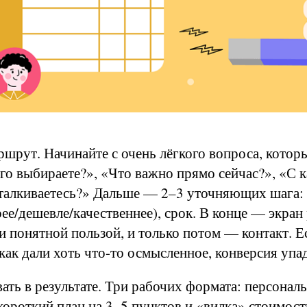
ршрут. Начинайте с очень лёгкого вопроса, котор
го выбираете?», «Что важно прямо сейчас?», «С 
талкиваетесь?» Дальше — 2–3 уточняющих шага: 
ее/дешевле/качественнее), срок. В конце — экран 
и понятной пользой, и только потом — контакт. Е
 как дали хоть что-то осмысленное, конверсия упад
ать в результате. Три рабочих формата: персонал
короткий план на 3–5 пунктов и «вилка» стоимост