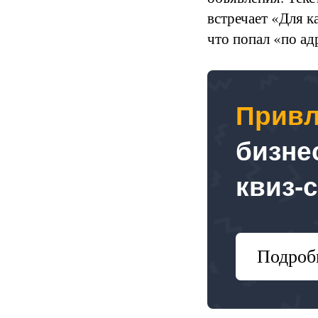
встречает «Для к
что попал «по ад
Привл
бизне
квиз-
Подроб