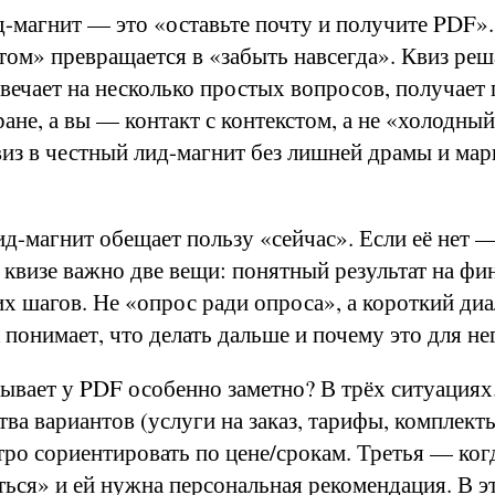
-магнит — это «оставьте почту и получите PDF». 
том» превращается в «забыть навсегда». Квиз реш
твечает на несколько простых вопросов, получает
ране, а вы — контакт с контекстом, а не «холодны
виз в честный лид-магнит без лишней драмы и мар
ид-магнит обещает пользу «сейчас». Если её нет —
 квизе важно две вещи: понятный результат на фи
их шагов. Не «опрос ради опроса», а короткий диа
 понимает, что делать дальше и почему это для не
ывает у PDF особенно заметно? В трёх ситуация
ва вариантов (услуги на заказ, тарифы, комплект
ро сориентировать по цене/срокам. Третья — ког
ься» и ей нужна персональная рекомендация. В э