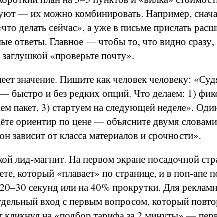
уют — их можно комбинировать. Например, сначал
«что делать сейчас», а уже в письме прислать рас
ые ответы. Главное — чтобы то, что видно сразу
не заглушкой «проверьте почту».
меет значение. Пишите как человек человеку: «Суд
— быстро и без редких опций. Что делаем: 1) фи
аем пакет, 3) стартуем на следующей неделе». Оди
аёте ориентир по цене — объясните двумя словами,
он зависит от класса материалов и срочности».
кой лид-магнит. На первом экране посадочной стр
ете, который «плавает» по странице, и в поп-апе 
 20–30 секунд или на 40% прокрутки. Для реклам
отдельный вход с первым вопросом, который повт
ст кликнул на «подбор тарифа за 2 минуты» — пе