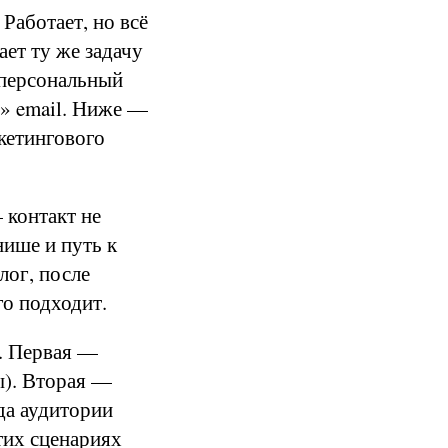
Работает, но всё
ает ту же задачу
 персональный
й» email. Ниже —
кетингового
 контакт не
нише и путь к
лог, после
го подходит.
х. Первая —
ы). Вторая —
да аудитории
тих сценариях