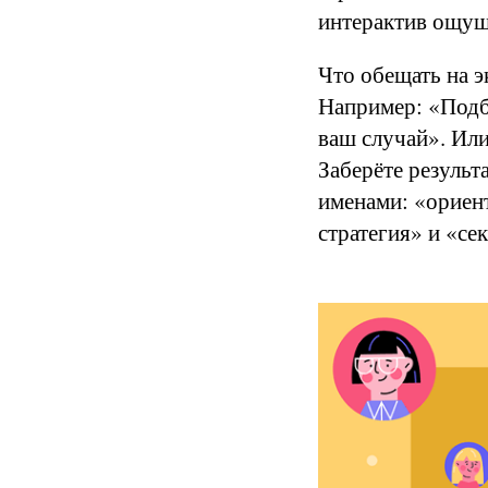
интерактив ощуща
Что обещать на э
Например: «Подбе
ваш случай». Или
Заберёте результ
именами: «ориент
стратегия» и «се