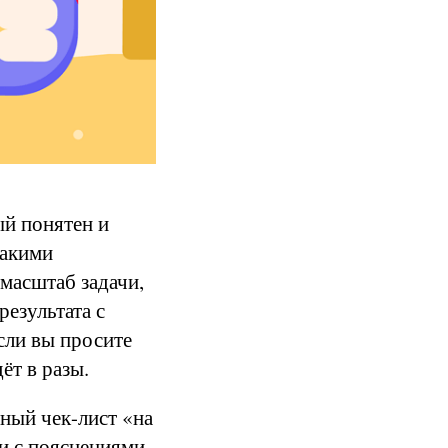
ый понятен и
какими
масштаб задачи,
результата с
сли вы просите
ёт в разы.
ьный чек-лист «на
и с пояснениями.