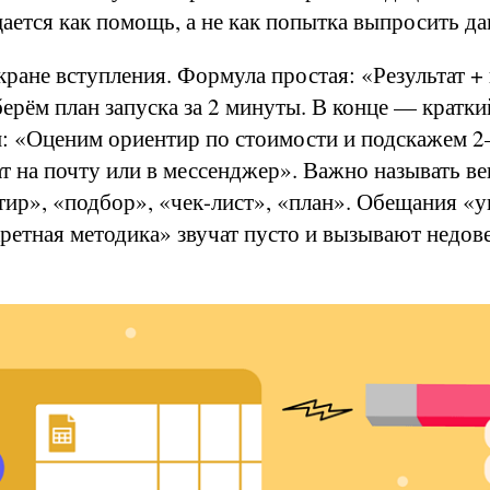
ется как помощь, а не как попытка выпросить да
кране вступления. Формула простая: «Результат +
рём план запуска за 2 минуты. В конце — кратки
: «Оценим ориентир по стоимости и подскажем 2–
ат на почту или в мессенджер». Важно называть в
ир», «подбор», «чек-лист», «план». Обещания «
кретная методика» звучат пусто и вызывают недов