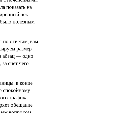
а показать на
ширенный чек-
, было полезным
я по ответам, вам
ксируем размер
н абзац — одно
 за счёт чего
аницы, в конце
по спокойному
ного трафика
оряет обещание
рвым вопросом