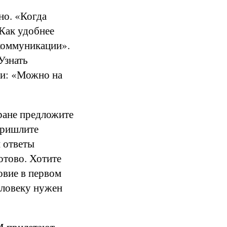
но. «Когда
Как удобнее
коммуникации».
Узнать
ки: «Можно на
ране предложите
пришлите
 ответы
отово. Хотите
овие в первом
еловеку нужен