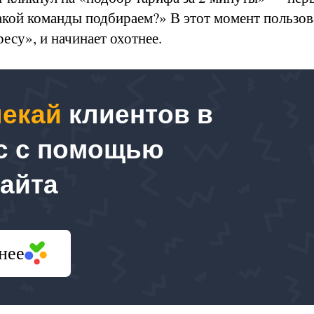
акой команды подбираем?» В этот момент пользова
ресу», и начинает охотнее.
екай
клиентов в
с с помощью
сайта
нее