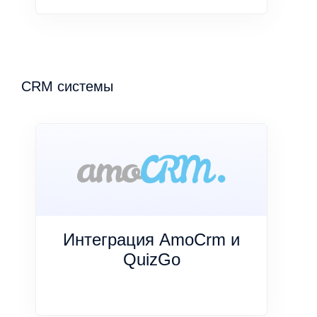
CRM системы
Интеграция AmoCrm и
QuizGo